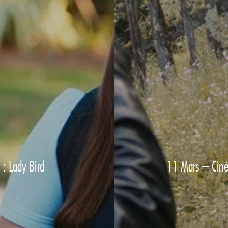
: Lady Bird
11 Mars – Ciné-