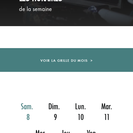
ÉVÉNEMENTS
de la semaine
JEUNE PUBLIC ET ADOS
PRATIQUE
VOIR LA GRILLE DU MOIS  >

Sam.
Dim.
Lun.
Mar.
 8
 9
10
11