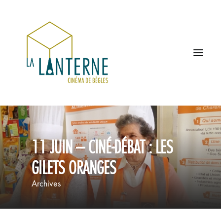
ACCUEIL
11 JUIN – CINÉ-DÉBAT : LES
LES HORAIRES
GILETS ORANGES
À L’AFFICHE
Archives
PROCHAINEMENT