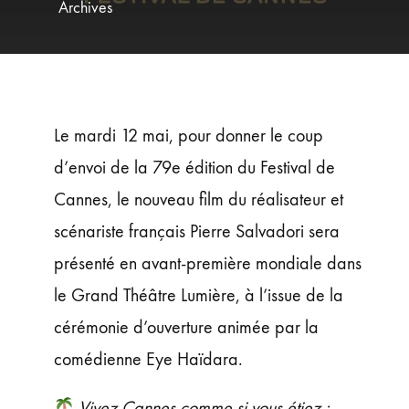
ÉVÉNEMENTS
Archives
JEUNE PUBLIC ET ADOS
PRATIQUE
Le mardi 12 mai, pour donner le coup
d’envoi de la 79e édition du Festival de
Cannes, le nouveau film du réalisateur et
scénariste français Pierre Salvadori sera
présenté en avant-première mondiale dans
le Grand Théâtre Lumière, à l’issue de la
cérémonie d’ouverture animée par la
comédienne Eye Haïdara.
Vivez Cannes comme si vous étiez :