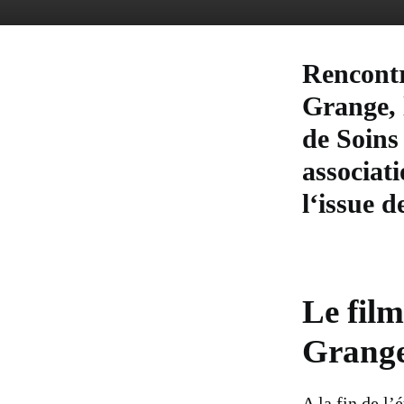
Rencontr
Grange, 
de Soins 
associati
l‘issue d
Le film
Grang
A la fin de l’