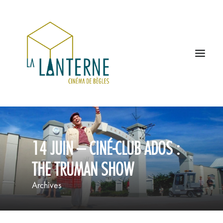
ACCUEIL
14 JUIN – CINÉ-CLUB ADOS :
LES HORAIRES
THE TRUMAN SHOW
À L’AFFICHE
Archives
PROCHAINEMENT