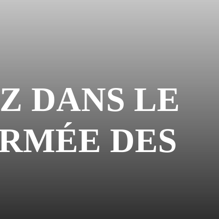
EZ DANS LE
’ARMÉE DES