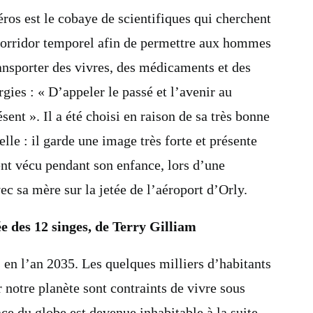
éros est le cobaye de scientifiques qui cherchent
 corridor temporel afin de permettre aux hommes
ransporter des vivres, des médicaments et des
gies : « D’appeler le passé et l’avenir au
sent ». Il a été choisi en raison de sa très bonne
le : il garde une image très forte et présente
t vécu pendant son enfance, lors d’une
c sa mère sur la jetée de l’aéroport d’Orly.
e des 12 singes, de Terry Gilliam
n l’an 2035. Les quelques milliers d’habitants
r notre planète sont contraints de vivre sous
ace du globe est devenue inhabitable à la suite