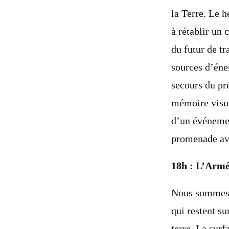
la Terre. Le h
à rétablir un
du futur de t
sources d’éner
secours du pré
mémoire visuel
d’un événemen
promenade ave
18h : L’Armé
Nous sommes e
qui restent su
terre. La surf