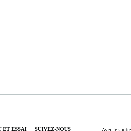
13 Juin – Ciné-club ados : Stand by m
 juin – Ciné-Rencontre : Drunken noodle
 ET ESSAI
SUIVEZ-NOUS
Avec le soutie