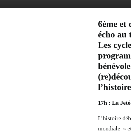
6ème et 
écho au 
Les cycl
programm
bénévole
(re)déco
l’histoir
17h : La Jet
L’histoire dé
mondiale » et 