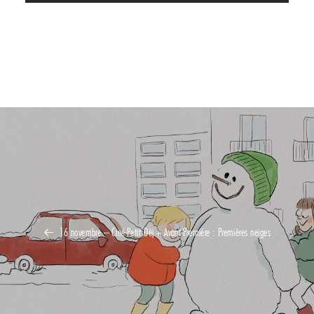
16 novembre – Ciné-Petit Dèj + Avant-Première : Premières neiges