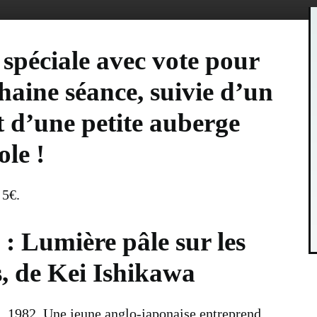
spéciale avec vote pour
haine séance, suivie d’un
t d’une petite auberge
le !
 5€.
 : Lumière pâle sur les
s, de
Kei Ishikawa
 1982. Une jeune anglo-japonaise entreprend