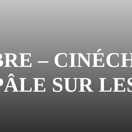
RE – CINÉC
ÂLE SUR LE