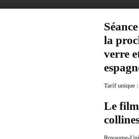
Séance 
la proc
verre e
espagno
Tarif unique :
Le film
colline
Royaume-Uni,