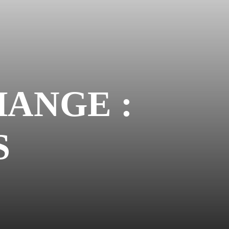
HANGE :
S