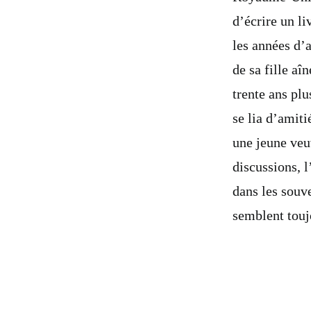
d’écrire un li
les années d’a
de sa fille a
trente ans plu
se lia d’amiti
une jeune veuv
discussions, 
dans les souv
semblent toujo