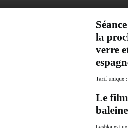
Séance 
la proc
verre e
espagno
Tarif unique :
Le film
baleine
Leshka est un 