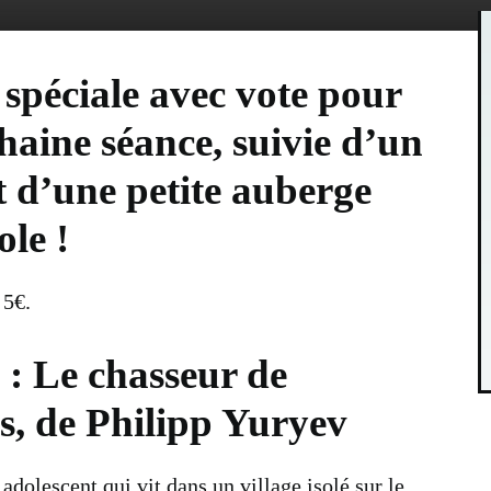
spéciale avec vote pour
haine séance, suivie d’un
t d’une petite auberge
le !
 5€.
 : Le chasseur de
s, de
Philipp Yuryev
adolescent qui vit dans un village isolé sur le