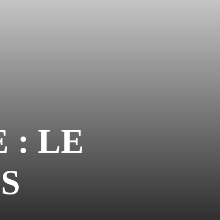
 : LE
S