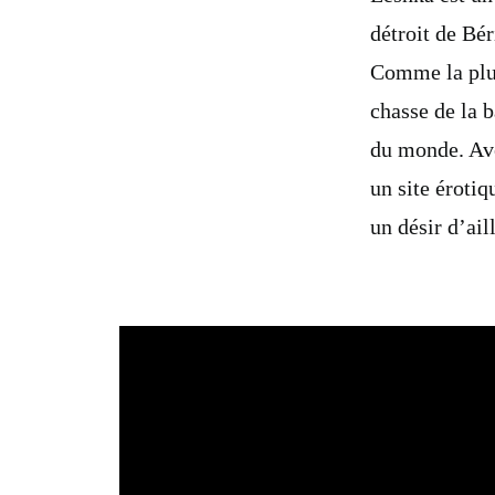
détroit de Bér
Comme la plup
chasse de la b
du monde. Ave
un site érotiq
un désir d’ai