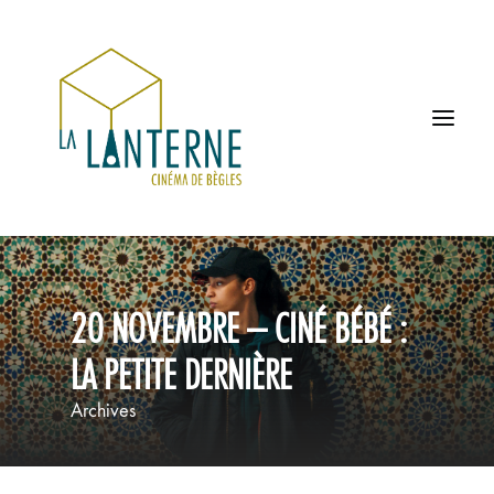
ACCUEIL
20 NOVEMBRE – CINÉ BÉBÉ :
LES HORAIRES
LA PETITE DERNIÈRE
À L’AFFICHE
Archives
PROCHAINEMENT