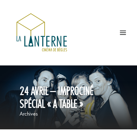
ACCUEIL
24 AVRIL – IMPROCINÉ
LES HORAIRES
SPÉCIAL « A TABLE »
À L’AFFICHE
Archives
PROCHAINEMENT