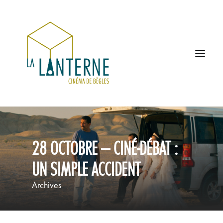
ACCUEIL
28 OCTOBRE – CINÉ-DÉBAT :
LES HORAIRES
UN SIMPLE ACCIDENT
À L’AFFICHE
Archives
PROCHAINEMENT