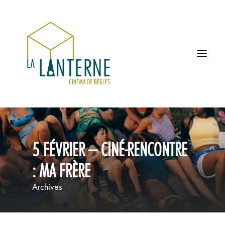
ACCUEIL
5 FÉVRIER – CINÉ-RENCONTRE
LES HORAIRES
: MA FRÈRE
À L’AFFICHE
Archives
PROCHAINEMENT