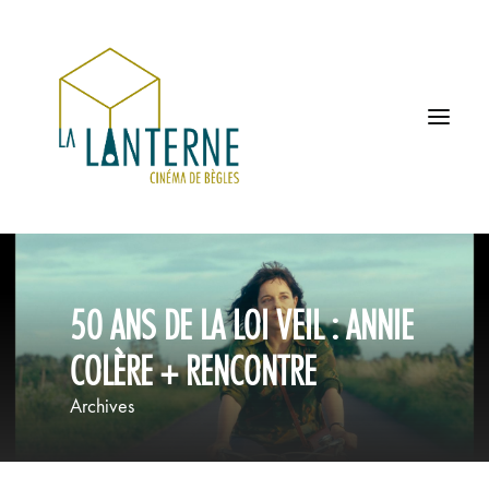
ACCUEIL
50 ANS DE LA LOI VEIL : ANNIE
LES HORAIRES
COLÈRE + RENCONTRE
À L’AFFICHE
Archives
PROCHAINEMENT