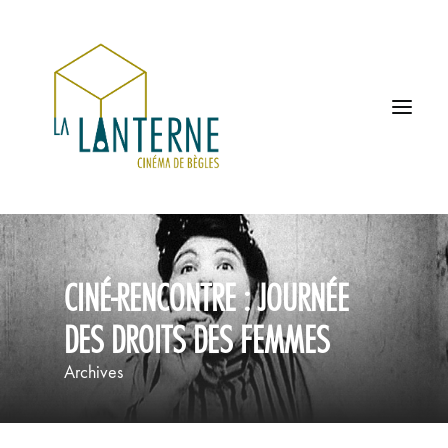
ACCUEIL
CINÉ-RENCONTRE : JOURNÉE
LES HORAIRES
DES DROITS DES FEMMES
À L’AFFICHE
Archives
PROCHAINEMENT