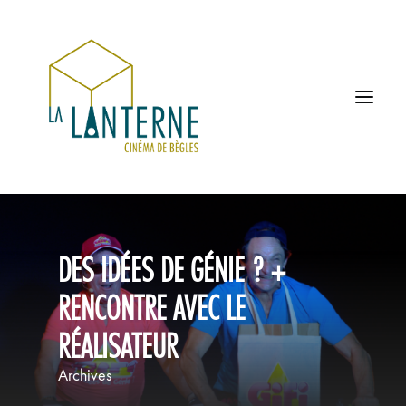
ACCUEIL
DES IDÉES DE GÉNIE ? +
LES HORAIRES
RENCONTRE AVEC LE
À L’AFFICHE
RÉALISATEUR
PROCHAINEMENT
Archives