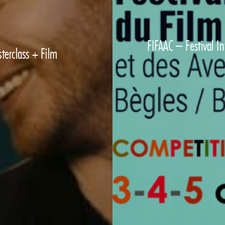
FIFAAC – Festival In
terclass + Film