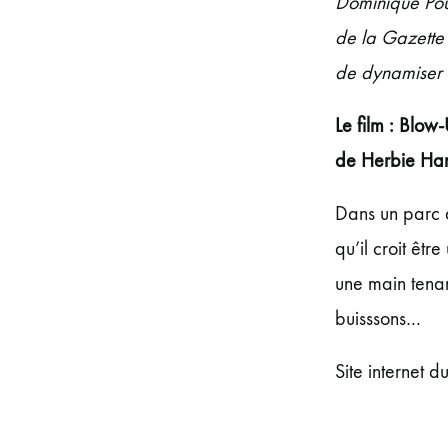
Dominique Po
de la
Gazette
de dynamiser 
Le film : Blo
de
Herbie Ha
Dans un parc 
qu’il croit êtr
une main tenan
buisssons…
Site internet du