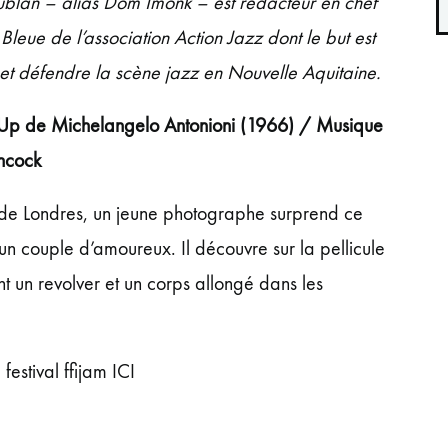
ublan
– alias Dom Imonk – est rédacteur en chef
 Bleue
de l’association
Action Jazz
dont le but est
et défendre la scène jazz en Nouvelle Aquitaine.
w-Up de Michelangelo Antonioni (1966) / Musique
ncock
de Londres, un jeune photographe surprend ce
e un couple d’amoureux. Il découvre sur la pellicule
t un revolver et un corps allongé dans les
 festival ffijam ICI