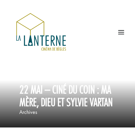
ACCUEIL
22 MAI – CINÉ DU COIN : MA
LES HORAIRES
MÈRE, DIEU ET SYLVIE VARTAN
À L’AFFICHE
Archives
PROCHAINEMENT