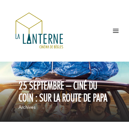
ACCUEIL
25 SEPTEMBRE – CINÉ DU
LES HORAIRES
COIN : SUR LA ROUTE DE PAPA
À L’AFFICHE
Archives
PROCHAINEMENT