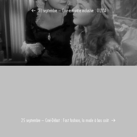
21 septembre – Ciné-rencontre inclusive : OLIVIA
25 septembre – Ciné-Débat : Fast fashion, la mode à bas coût