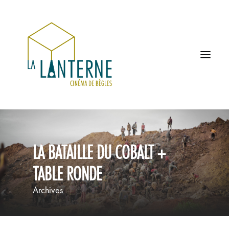
ACCUEIL
LA BATAILLE DU COBALT +
LES HORAIRES
TABLE RONDE
À L’AFFICHE
Archives
PROCHAINEMENT