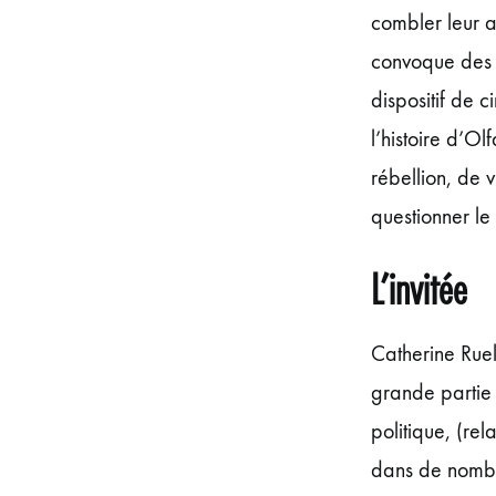
combler leur a
convoque des a
dispositif de 
l’histoire d’Ol
rébellion, de v
questionner l
L’invitée
Catherine Ruell
grande partie 
politique, (rel
dans de nombre