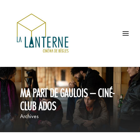
ACCUEIL
MA PART DE GAULOIS – CINÉ-
LES HORAIRES
CLUB ADOS
À L’AFFICHE
Archives
PROCHAINEMENT