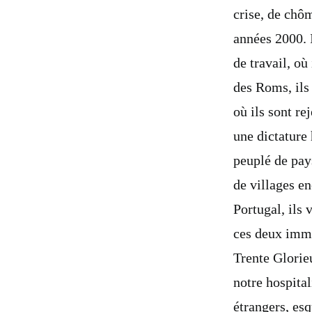
crise, de chô
années 2000. I
de travail, où
des Roms, ils 
où ils sont re
une dictature 
peuplé de pay
de villages e
Portugal, ils
ces deux immi
Trente Glorie
notre hospital
étrangers, es