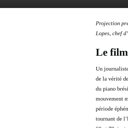
Projection pr
Lopes, chef d’
Le film
Un journalist
de la vérité d
du piano brési
mouvement mus
période éphém
tournant de l