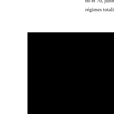
60 et 70, just
régimes totali