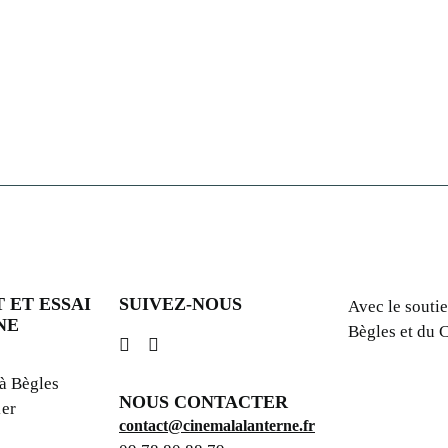
The Strong Man – Ciné Petit-Déj’
Ciné du Coin : Monsieur le Maire
 ET ESSAI
SUIVEZ-NOUS
Avec le soutie
NE
Bègles et du
 à Bègles
NOUS CONTACTER
1er
contact@cinemalalanterne.fr