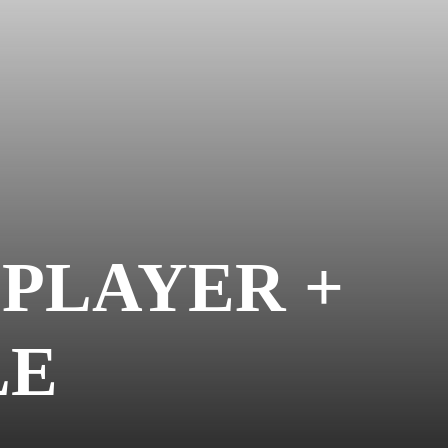
 PLAYER +
LE