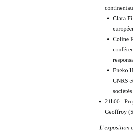
continentau
Clara Fi
europée
Coline 
confére
responsa
Eneko Hi
CNRS et 
sociétés
21h00 : Pro
Geoffroy (
L’exposition 