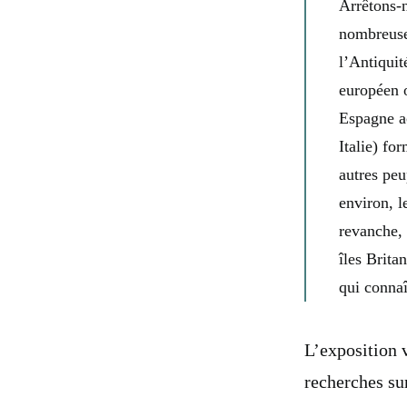
Arrêtons-n
nombreuses
l’Antiquit
européen o
Espagne ac
Italie) fo
autres peu
environ, l
revanche, 
îles Brita
qui connaî
L’exposition 
recherches sur