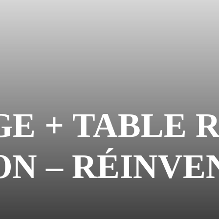
E + TABLE 
N – RÉINVE