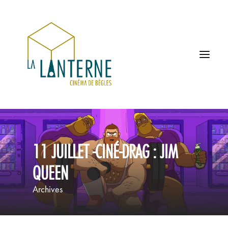
ACCUEIL
11 JUILLET -CINÉ-DRAG : JIM
LES HORAIRES
QUEEN
À L’AFFICHE
Archives
PROCHAINEMENT