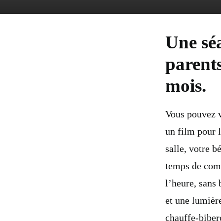
Une séa
parents
mois.
Vous pouvez v
un film pour l
salle, votre b
temps de comp
l’heure, sans
et une lumière
chauffe-biber