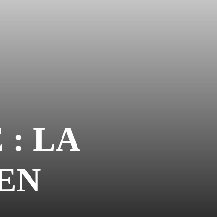
 : LA
IEN