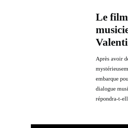
Le film
musici
Valenti
Après avoir d
mystérieuseme
embarque pour
dialogue musi
répondra-t-ell