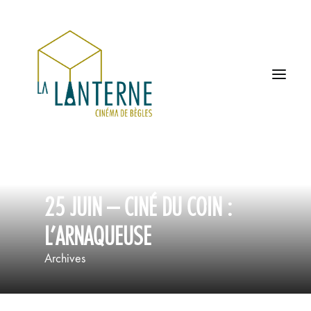
ACCUEIL
25 JUIN – CINÉ DU COIN :
LES HORAIRES
L’ARNAQUEUSE
À L’AFFICHE
Archives
PROCHAINEMENT