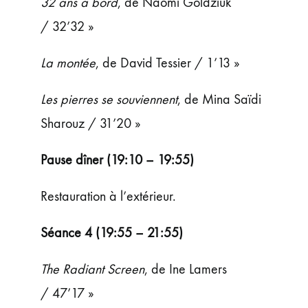
32 ans à bord
, de Naomi Goldziuk
/ 32’32 »
La montée
, de David Tessier / 1’13 »
Les pierres se souviennent
, de Mina Saïdi
Sharouz / 31’20 »
Pause dîner (19:10 – 19:55)
Restauration à l’extérieur.
Séance 4 (19:55 – 21:55)
The Radiant Screen
, de Ine Lamers
/ 47’17 »