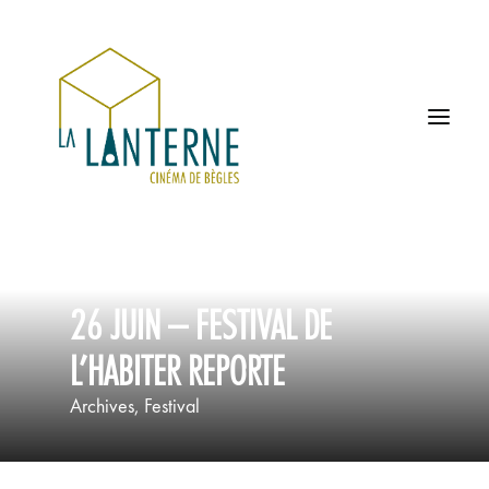
ACCUEIL
26 JUIN – FESTIVAL DE
LES HORAIRES
L’HABITER REPORTE
À L’AFFICHE
Archives
,
Festival
PROCHAINEMENT