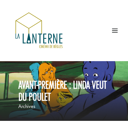
ACCUEIL
AVANT-PREMIÈRE : LINDA VEUT
LES HORAIRES
DU POULET
À L’AFFICHE
Archives
PROCHAINEMENT