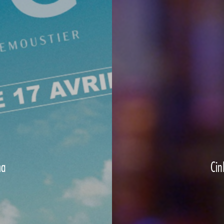
ma
Cin