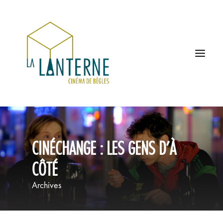
ACCUEIL
CINÉCHANGE : LES GENS D’À
LES HORAIRES
CÔTÉ
À L’AFFICHE
Archives
PROCHAINEMENT