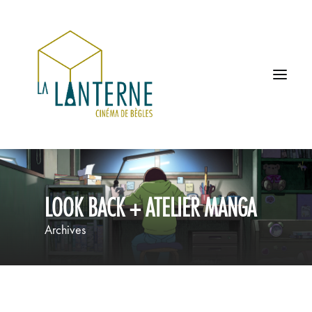
ACCUEIL
LOOK BACK + ATELIER MANGA
LES HORAIRES
Archives
À L’AFFICHE
PROCHAINEMENT